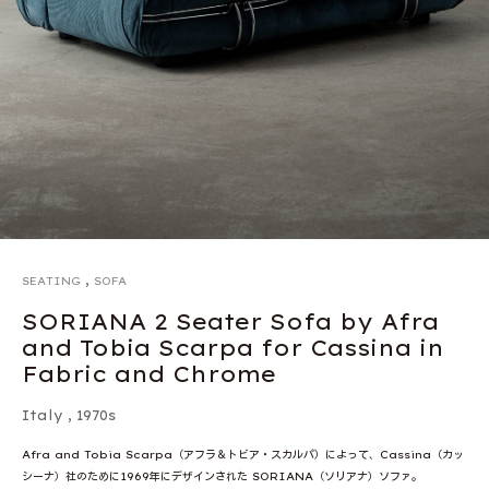
,
SEATING
SOFA
SORIANA 2 Seater Sofa by Afra
and Tobia Scarpa for Cassina in
Fabric and Chrome
Italy
,
1970s
Afra and Tobia Scarpa（アフラ＆トビア・スカルパ）によって、Cassina（カッ
シーナ）社のために1969年にデザインされた SORIANA（ソリアナ）ソファ。