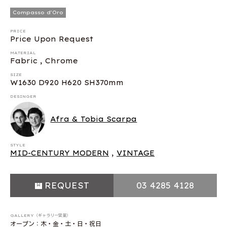
Compasso d'Oro
PRICE
Price Upon Request
MATERIAL
Fabric , Chrome
SIZE
W1630 D920 H620 SH370mm
DESINGER
Afra & Tobia Scarpa
STYLE
MID-CENTURY MODERN
,
VINTAGE
REQUEST
03 4285 4128
GALLERY（ギャラリー営業）
オープン：木・金・土・日・祝日