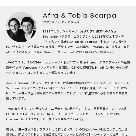
Afra & Tobia Scarpa
アフラ＆トビア・スカルパ
1937年モンテベッルーナ（イタリア）生まれのAfra
Bianchin（アフラ・ビアンチン）と1935年ヴェネツィア
（イタリア）生まれのTobia Scarpa（トビア・スカルパ）
は、ヴェネツィア建築大学を卒業後、デザインチームを組み、1958年には、ガラスで有名
なイタリアのムラーノ島の Venini（ヴェニーニ）社の工房で制作を始めます。
1960年には、GAVINA （ガヴィーナ）社とソファ Bastiano（バスチアーノ）や金属
製のベッド Vanessa（ヴァネッサ）を開発。これらは現在ではKnoll（ノル）のインタ
ーナショナル・コレクションの一部となっています。
また、Cassina（カッシーナ）社では、住宅用の家具のデザインを行い、アームチェアの
Soriana（ソリアナ）が1970年にコンパッソ・ドーロ賞を受賞。アームチェアの 925
は、ニューヨーク近代美術館のパーマネントコレクションに選定されるなど数々の業績を
残しています。
1960年からは、カスティリオーニ兄弟と共にデザイナーとして照明器具メーカーである
FLOS（フロス）社に参加。B&B ITALIA（ビーアンドビー・イタリー）社では、
Coronado（コロナド）のデザインを手がけています。
彼らは、ヨーロッパおよびアメリカにおけるベネトンの宣伝イメージも担当しました。建
築では、同じくベネトンの毛織工場とポンツァーノにあるベネトンのオフィス社屋、スカ