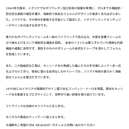
1960年代後半、イタリアではポリウレタン加工技術の発展を背景に、それまでの構造的・
形式的な家具の概念を覆す、有機的で自由なフォルムのデザインが数多く生み出されまし
た。ソリアナは、その時代を象徴する作品として誕生した、イタリアンミッドセンチュリ
ーデザインを代表する名作です。
柔らかなポリウレタンフォームを一枚のファブリックで包み込み、外周を金属フレームの
みで締め上げるという革新的な構造を採用。 従来のソファに必要とされていた複雑な内部
構造や縫製に依存せず、素材そのもののボリュームや自然なドレープを活かしてフォルム
を形成しています。
また、この独創的な工程は、カッシーナ社の熟練した職人たちの手作業によって一点一点
仕上げられており、張地に現れる自然なしわやドレープが、ソリアナ特有の柔らかく有機
的なフォルムを際立たせています。
1970年にはイタリアの国際的デザイン賞であるコンパッソ・ドーロを受賞。現在もカッシ
ーナ社を象徴するプロダクトとして、世界中で高い評価を受け続けています。
ファブリックは当時のオリジナルとなります。
※こちらの製品はヴィンテージ品となります。
※通販をご希望の方は REQUEST ボタンよりお問い合わせください