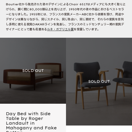
Boutier社から発売された彼のデザインによるChair 6517はメディアにも大きく取り上
げられ、瞬く間に80,000脚以上を売り上げ、1950年代の彼の作品におけるベストセラ
ーになりました。1955年には、フランスの家具メーカーABC社から依頼を受け、用途や
デザインは異なりながら、同じスタイル、同じ色合い、同じ素材で、それらの家具を並列
し多用に使える家具DAKARラインを発表し、フランスのミッドセンチュリー期の家具デ
ザイナーにとって最も名誉ある
ルネ・ガブリエル賞
を受賞しています。
Day Bed with Side
Table by Roger
Landault in
Mahogany and Fake