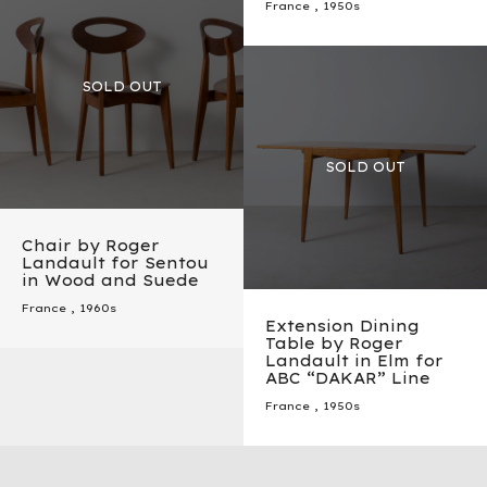
France
,
1950s
Chair by Roger
Landault for Sentou
in Wood and Suede
France
,
1960s
Extension Dining
Table by Roger
Landault in Elm for
ABC “DAKAR” Line
France
,
1950s