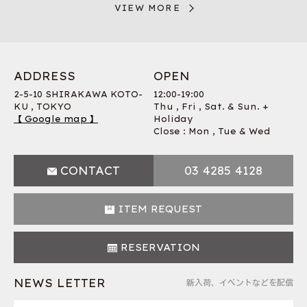
VIEW MORE
ADDRESS
OPEN
2-5-10 SHIRAKAWA KOTO-
12:00-19:00
KU , TOKYO
Thu , Fri , Sat. & Sun. +
【 Google map 】
Holiday
Close : Mon , Tue & Wed
CONTACT
03 4285 4128
ITEM REQUEST
RESERVATION
NEWS LETTER
新入荷、イベントなどを配信