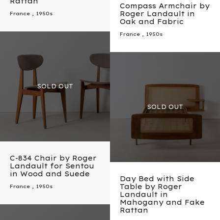
Rattan
Compass Armchair by
Roger Landault in
France
,
1950s
Oak and Fabric
France
,
1950s
C-834 Chair by Roger
Landault for Sentou
in Wood and Suede
Day Bed with Side
Table by Roger
France
,
1950s
Landault in
Mahogany and Fake
Rattan