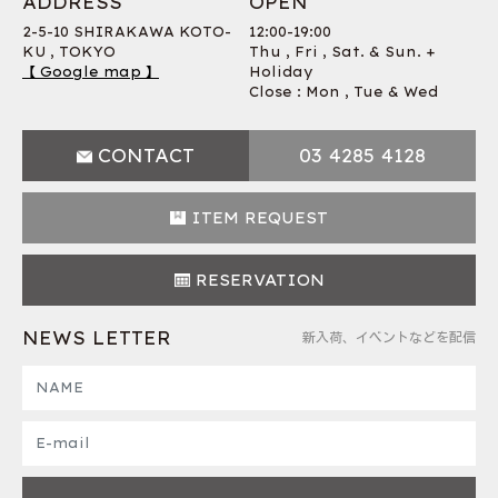
ADDRESS
OPEN
2-5-10 SHIRAKAWA KOTO-
12:00-19:00
KU , TOKYO
Thu , Fri , Sat. & Sun. +
【 Google map 】
Holiday
Close : Mon , Tue & Wed
CONTACT
03 4285 4128
ITEM REQUEST
RESERVATION
NEWS LETTER
新入荷、イベントなどを配信