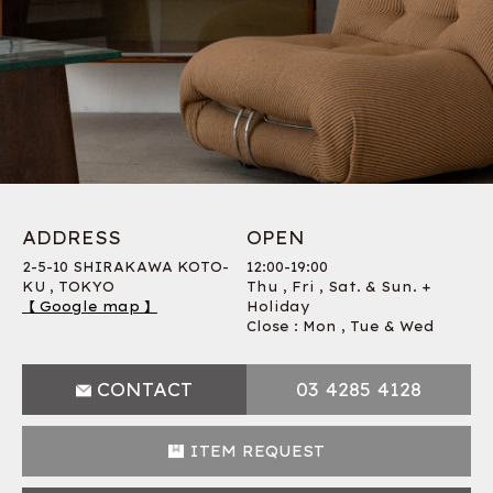
ADDRESS
OPEN
2-5-10 SHIRAKAWA KOTO-
12:00-19:00
KU , TOKYO
Thu , Fri , Sat. & Sun. +
【 Google map 】
Holiday
Close : Mon , Tue & Wed
CONTACT
03 4285 4128
ITEM REQUEST