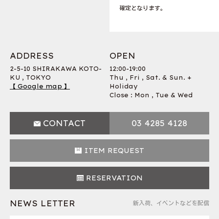
確定となります。
ADDRESS
OPEN
2-5-10 SHIRAKAWA KOTO-
12:00-19:00
KU , TOKYO
Thu , Fri , Sat. & Sun. +
【 Google map 】
Holiday
Close : Mon , Tue & Wed
CONTACT
03 4285 4128
ITEM REQUEST
RESERVATION
NEWS LETTER
新入荷、イベントなどを配信