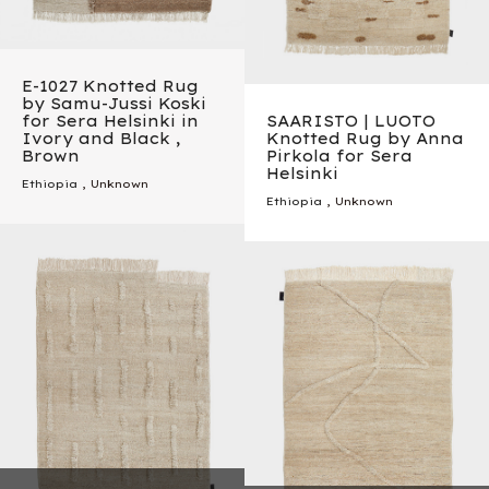
E-1027 Knotted Rug
by Samu-Jussi Koski
for Sera Helsinki in
SAARISTO | LUOTO
Ivory and Black ,
Knotted Rug by Anna
Brown
Pirkola for Sera
Helsinki
Ethiopia
, Unknown
Ethiopia
, Unknown