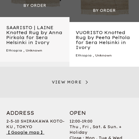
SAARISTO | LAINE
Knotted Rug by Anna
VUORISTO Knotted
Pirkola for Sera
Rug by Peeta Peltola
Helsinki in Ivory
for Sera Helsinki in
Ivory
Ethiopia
, Unknown
Ethiopia
, Unknown
VIEW MORE
ADDRESS
OPEN
2-5-10 SHIRAKAWA KOTO-
12:00-19:00
KU , TOKYO
Thu , Fri , Sat. & Sun. +
【 Google map 】
Holiday
Close : Mon , Tue & Wed