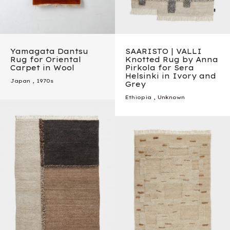
Yamagata Dantsu
SAARISTO | VALLI
Rug for Oriental
Knotted Rug by Anna
Carpet in Wool
Pirkola for Sera
Helsinki in Ivory and
Japan
,
1970s
Grey
Ethiopia
, Unknown