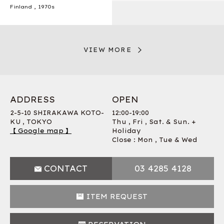
Finland
,
1970s
VIEW MORE
ADDRESS
OPEN
2-5-10 SHIRAKAWA KOTO-
12:00-19:00
KU , TOKYO
Thu , Fri , Sat. & Sun. +
【 Google map 】
Holiday
Close : Mon , Tue & Wed
CONTACT
03 4285 4128
ITEM REQUEST