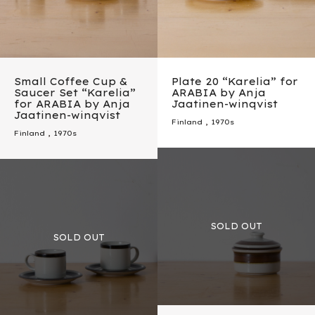
Small Coffee Cup &
Plate 20 “Karelia” for
Saucer Set “Karelia”
ARABIA by Anja
for ARABIA by Anja
Jaatinen-winqvist
Jaatinen-winqvist
Finland
,
1970s
Finland
,
1970s