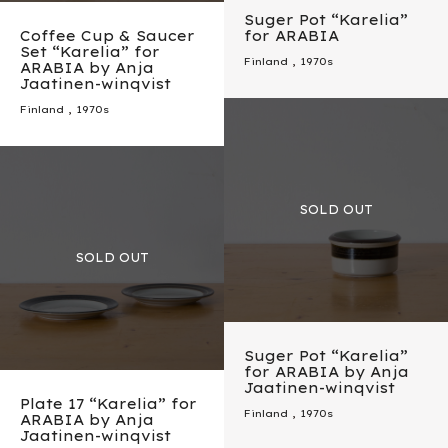
Suger Pot “Karelia”
Coffee Cup & Saucer
for ARABIA
Set “Karelia” for
Finland
,
1970s
ARABIA by Anja
Jaatinen-winqvist
Finland
,
1970s
Suger Pot “Karelia”
for ARABIA by Anja
Jaatinen-winqvist
Plate 17 “Karelia” for
Finland
,
1970s
ARABIA by Anja
Jaatinen-winqvist