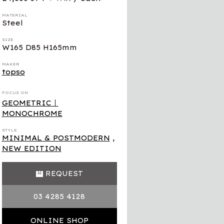
MATERIAL
Steel
SIZE
W165 D85 H165mm
MAKER
topso
FOCUS ON
GEOMETRIC｜
MONOCHROME
STYLE
MINIMAL & POSTMODERN
,
NEW EDITION
REQUEST
03 4285 4128
ONLINE SHOP