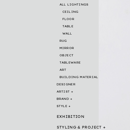
ALL LIGHTINGS
CEILING
FLOOR
TABLE
WALL
RUG
MIRROR
OBJECT
TABLEWARE
ART
BUILDING MATERIAL
DESIGNER
ARTIST
BRAND
STYLE
EXHIBITION
STYLING & PROJECT