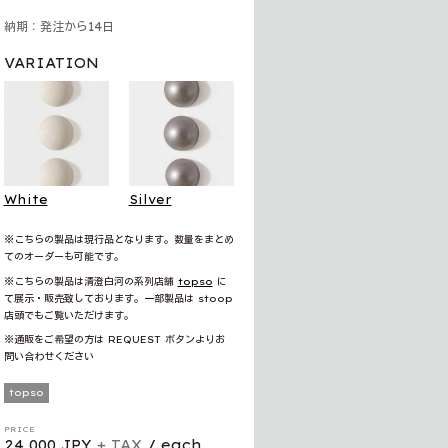
納期：発注から14日
VARIATION
White
Silver
※こちらの製品は現行品となります。数量をまとめ
てのオーダーも可能です。
※こちらの製品は清澄白河の系列店舗
topso
に
て展示・販売致しております。一部製品は stoop
店頭でもご覧いただけます。
※通販をご希望の方は REQUEST ボタンよりお
問い合わせください
topso
PRICE
24,000 JPY
+ TAX
/ each