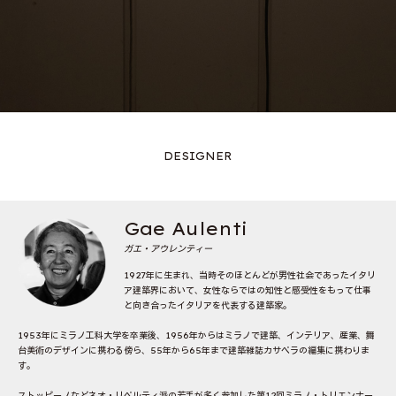
DESIGNER
Gae Aulenti
ガエ・アウレンティー
1927年に生まれ、当時そのほとんどが男性社会であったイタリ
ア建築界において、女性ならではの知性と感受性をもって仕事
と向き合ったイタリアを代表する建築家。
1953年にミラノ工科大学を卒業後、1956年からはミラノで建築、インテリア、産業、舞
台美術のデザインに携わる傍ら、55年から65年まで建築雑誌カサベラの編集に携わりま
す。
ストッピーノなどネオ・リベルティ派の若手が多く参加した第12回ミラノ・トリエンナー