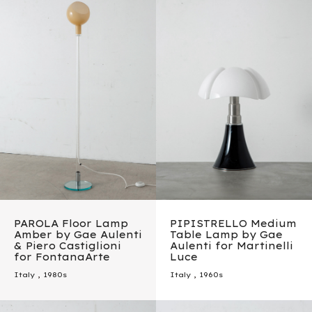
PAROLA Floor Lamp
PIPISTRELLO Medium
Amber by Gae Aulenti
Table Lamp by Gae
& Piero Castiglioni
Aulenti for Martinelli
for FontanaArte
Luce
Italy
,
1980s
Italy
,
1960s