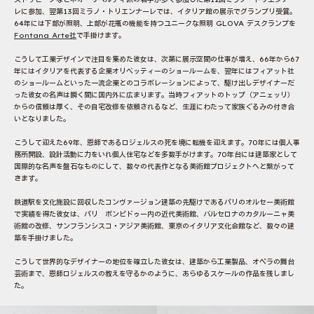
レに参加、翌第13回ミラノ・トリエンナーレでは、イタリア館の展示でグランプリ受賞。
64年には下部が照明、上部が花瓶の機能を持つユニークな照明 GLOVA デスクランプを
Fontana Arte社
で手掛けます。
こうして工業デザインで注目を集めた彼女は、次第に展示空間の仕事が増え、66年から67
年にはイタリアを代表する企業オリベッティーのショールームを、翌年にはフィアット社
のショールームといった一流企業とのコラボレーションによって、駆け出しデザイナーだ
った彼女の名声は瞬く間に国内外に広まります。当時フィアットのトップ（アニェッリ）
からの信頼は厚く、その自宅改修を依頼されるなど、生涯にわたって家族ぐるみの付き合
いとなりました。
こうして迎えた69年、恩師であるロジェルスの死を境に転機を迎えます。70年には個人事
務所開設、設計活動に力をいれ個人住宅などを多数手がけます。70年台には建築家として
国際的な名声を盤石なものにして、数々の代表作となる美術館プロジェクトへと繋がって
きます。
鉄道駅を文化施設に回収したコンヴァージョン建築の先駆けであるパリのオルセー美術館
で実績を得た彼女は、パリ ポンピドゥー内の近代美術館、バルセロナのカタルーニャ美
術館の改修、サンフランシスコ・アジア美術館、東京のイタリア文化会館など、数々の建
築を手掛けました。
こうして世界的なデザイナーの地位を確立した彼女は、建築から工業製品、オペラの舞台
芸術まで、恩師ロジェルスの教えを守るかのように、あらゆるスケールの作品を残しまし
た。