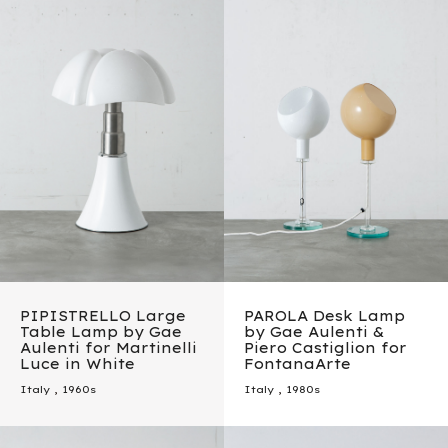
PIPISTRELLO Large
PAROLA Desk Lamp
Table Lamp by Gae
by Gae Aulenti &
Aulenti for Martinelli
Piero Castiglion for
Luce in White
FontanaArte
Italy
,
1960s
Italy
,
1980s