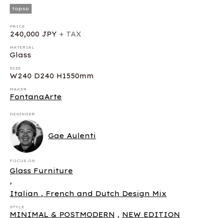
topso
PRICE
240,000 JPY
+ TAX
MATERIAL
Glass
SIZE
W240 D240 H1550mm
MAKER
FontanaArte
DESINGER
Gae Aulenti
FOCUS ON
Glass Furniture
,
Italian , French and Dutch Design Mix
STYLE
MINIMAL & POSTMODERN
,
NEW EDITION