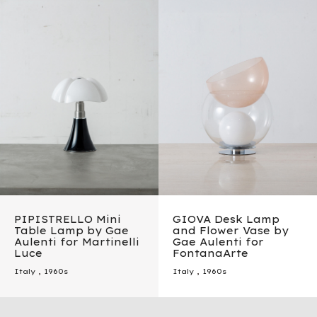
PIPISTRELLO Mini
GIOVA Desk Lamp
Table Lamp by Gae
and Flower Vase by
Aulenti for Martinelli
Gae Aulenti for
Luce
FontanaArte
Italy
,
1960s
Italy
,
1960s