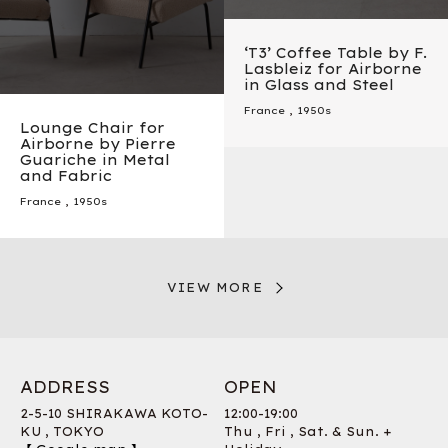
‘T3’ Coffee Table by F.
Lasbleiz for Airborne
in Glass and Steel
France
,
1950s
Lounge Chair for
Airborne by Pierre
Guariche in Metal
and Fabric
France
,
1950s
VIEW MORE
ADDRESS
OPEN
2-5-10 SHIRAKAWA KOTO-
12:00-19:00
KU , TOKYO
Thu , Fri , Sat. & Sun. +