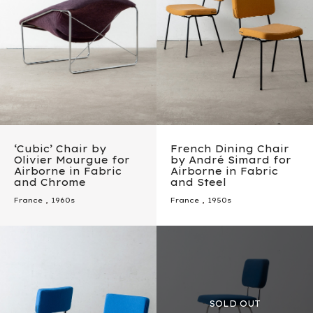
‘Cubic’ Chair by
French Dining Chair
Olivier Mourgue for
by André Simard for
Airborne in Fabric
Airborne in Fabric
and Chrome
and Steel
France
,
1960s
France
,
1950s