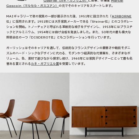
Gabriel（ルネ・ガブリエル）
に師事、卒業後
Marcel
Gascoin（マルセル・ガスコアン）
の元でそのキャリアをスタートします。
MAIギャラリーで彼の家具の一部が展示された後、1951年に設立された「
AIRBORNE
社」に採用されます。1951年には大手家具メーカーである「Steiner社」とのコラボレー
ションを開始。トノーチェアと呼ばれる革新的な椅子をデザインし、1953年にはプラスチ
ックとアルミニウム、1954年には曲げ合板を発表しました。また、50年代の最も偉大な
照明会社の一つ「DISDEROT社」ともコラボレーションを行っています。
ガーリッシュはそのキャリアを通して、伝統的なフランスデザインの豪華さや戦前モダニ
ズムのハード・シックなデザインに代わる、モダンかつ経済的な代替案を、さまざまなボ
リューム、色、素材で遊びながら探求し続け、1965年には家具デザイナーにとって最も名
誉ある賞とされる
ルネ・ガブリエル賞
を受賞しています。