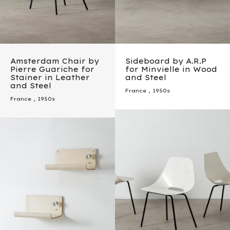
Amsterdam Chair by
Sideboard by A.R.P
Pierre Guariche for
for Minvielle in Wood
Stainer in Leather
and Steel
and Steel
France
,
1950s
France
,
1950s