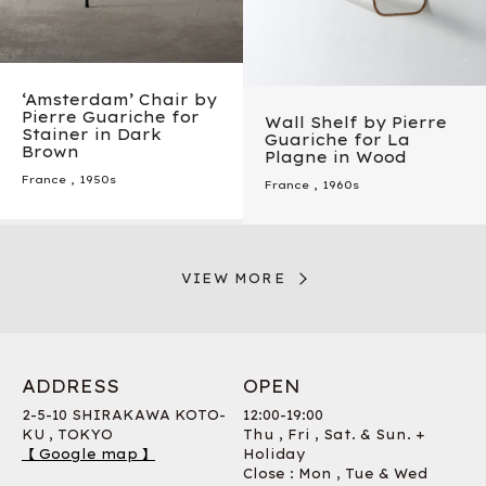
‘Amsterdam’ Chair by
Pierre Guariche for
Wall Shelf by Pierre
Stainer in Dark
Guariche for La
Brown
Plagne in Wood
France
,
1950s
France
,
1960s
VIEW MORE
ADDRESS
OPEN
2-5-10 SHIRAKAWA KOTO-
12:00-19:00
KU , TOKYO
Thu , Fri , Sat. & Sun. +
【 Google map 】
Holiday
Close : Mon , Tue & Wed