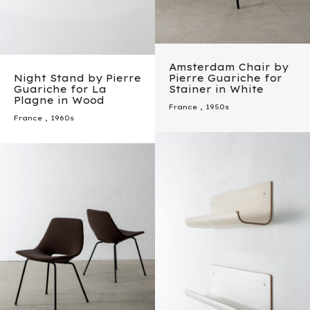
Amsterdam Chair by
Night Stand by Pierre
Pierre Guariche for
Guariche for La
Stainer in White
Plagne in Wood
France
,
1950s
France
,
1960s