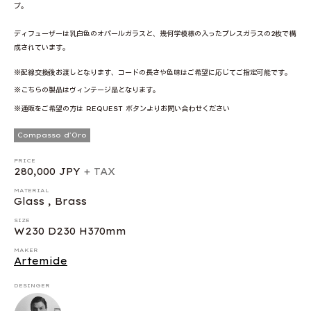
プ。
ディフューザーは乳白色のオパールガラスと、幾何学模様の入ったプレスガラスの2枚で構
成されています。
※配線交換後お渡しとなります、コードの長さや色味はご希望に応じてご指定可能です。
※こちらの製品はヴィンテージ品となります。
※通販をご希望の方は REQUEST ボタンよりお問い合わせください
Compasso d'Oro
PRICE
280,000 JPY
+ TAX
MATERIAL
Glass , Brass
SIZE
W230 D230 H370mm
MAKER
Artemide
DESINGER