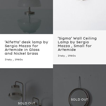
‘Sigma’ Wall Ceiling
‘Alfetta’ desk lamp by
Lamp by Sergio
Sergio Mazza for
Mazza , Small for
Artemide in Glass
Artemide
and Nickel brass
Italy
,
1960s
Italy
,
1960s