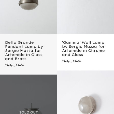
Delta Grande
‘Gamma’ Wall Lamp
Pendant Lamp by
by Sergio Mazza for
Sergio Mazza for
Artemide in Chrome
Artemide in Glass
and Glass
and Brass
Italy
,
1960s
Italy
,
1960s