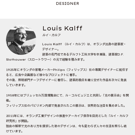
DESIGNER
Louis Kalff
ルイ・カルフ
Louis Kalff （ルイ・カルフ）は、オランダ出身の建築家・
デザイナー。
建築の名門校であるデルフト工科大学を卒業後、建築家D.F.
Slothouwer（スロートウワー）の元で経験を積みます。
1925年にオランダの家電メーカーPhilips（フィリップス）社の専属デザイナーに就任す
ると、広告や企画展など様々なプロジェクトに着手。
その後、照明部門チーフデザイナーに着任し、建築的視点を織り交ぜた作品を次々に発表
していきます。
1958年にはブリュッセル万国博覧会にて、ル・コルビュジエと共同し「光の展示会」を開
催。
フィリップス社のパビリオン内部で発表されたこの展示は、世界的な注目を集めました。
2011年には、オランダ工業デザインの推進やアーカイブ保存を目的とした「ルイ・カルフ
研究所」が開設。
独自の解釈で光のあり方を探求した彼のデザインは、今も変わらず人々の生活を照らし続
けています。