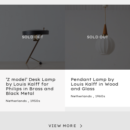
‘Z model’ Desk Lamp
Pendant Lamp by
by Louis Kalff for
Louis Kalff in Wood
Philips in Brass and
and Glass
Black Metal
Netherlands
,
1960s
Netherlands
,
1950s
VIEW MORE