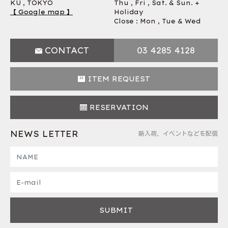
KU , TOKYO
Thu , Fri , Sat. & Sun. +
【 Google map 】
Holiday
Close : Mon , Tue & Wed
CONTACT
03 4285 4128
ITEM REQUEST
RESERVATION
NEWS LETTER
新入荷、イベントなどを配信