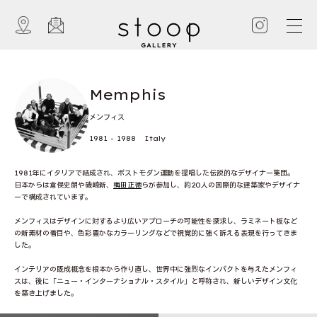
Memphis
メンフィス
1981 - 1988 Italy
1981年にイタリアで結成され、ポストモダン運動を提唱した伝説的なデザイナー集団。
日本からは倉俣史朗や磯崎新、
梅田正徳
らが参加し、約20人の国際的な建築家やデザイナ
ーで構成されています。
メンフィスはデザインに対するより広いアプローチの可能性を探求し、ラミネート板など
の新素材の着目や、色彩豊かなカラーリングなどで視覚的に強く訴える表現を行ってきま
した。
インテリアの既成概念を根本から作り直し、世界中に強烈なインパクトを与えたメンフィ
スは、後に「ニュー・インターナショナル・スタイル」と呼称され、新しいデザイン文化
を築き上げました。