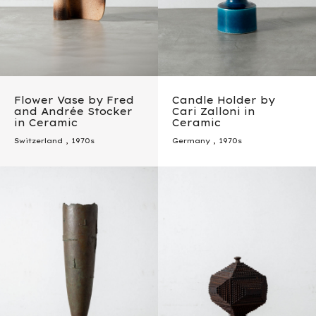
Flower Vase by Fred
Candle Holder by
and Andrée Stocker
Cari Zalloni in
in Ceramic
Ceramic
Switzerland
,
1970s
Germany
,
1970s