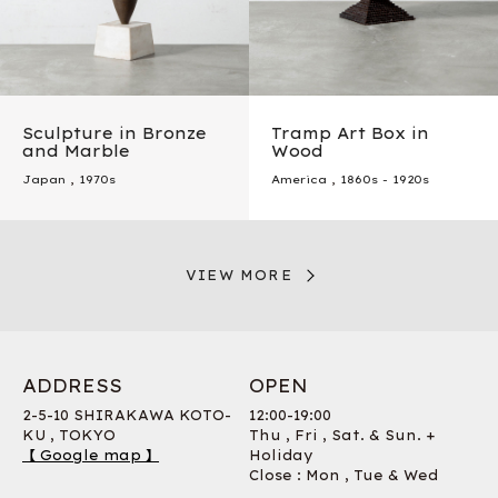
Sculpture in Bronze
Tramp Art Box in
and Marble
Wood
Japan
,
1970s
America
,
1860s - 1920s
VIEW MORE
ADDRESS
OPEN
2-5-10 SHIRAKAWA KOTO-
12:00-19:00
KU , TOKYO
Thu , Fri , Sat. & Sun. +
【 Google map 】
Holiday
Close : Mon , Tue & Wed