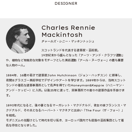
DESIGNER
Charles Rennie
Mackintosh
チャールズ・レニー・マッキントッシュ
スコットランドを代表する建築家・芸術家。
19世紀末から盛んとなった「アーツ・アンド・クラフツ運動」
や、植物など有機的な対象をモチーフとした美術運動「アール・ヌーヴォー」の最も重要
な人物の一人。
1884年、16歳の若さで建築家John Hutchinson（ジョン・ハッチスン）に師事し、
夜間はグラスゴー美術学校でデザインやアートを学びます。1889年からは、当時スコット
ランドの著名な建築事務所として名声を得ていたHoneyman&Keppie（ハニーマン・
アンド・ケッピー）に入所。以後25年に渡って、同事務所での数々の建築作品を手掛けま
す。
1890年代になると、後の妻となるマーガレット・マクドナルド、彼女の妹フランシス・マ
クドナルド、その夫となるハーバート・マクネアと出会い「The Four（ザ・フォー）」
を結成。
モダニズムの先駆けとして時代を切り拓き、ヨーロッパ国内でも屈指の芸術集団として著
名な存在となりました。