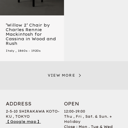
‘Willow 2’ Chair by
Charles Rennie
Mackintosh for
Cassina in Wood and
Rush
Italy
,
1860s - 1920s
VIEW MORE
ADDRESS
OPEN
2-5-10 SHIRAKAWA KOTO-
12:00-19:00
KU , TOKYO
Thu , Fri , Sat. & Sun. +
【 Google map 】
Holiday
Close : Mon , Tue & Wed