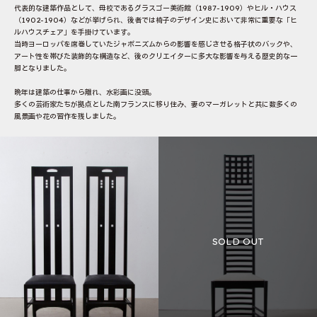
代表的な建築作品として、母校であるグラスゴー美術館（1987-1909）やヒル・ハウス
（1902-1904）などが挙げられ、後者では椅子のデザイン史において非常に重要な「ヒ
ルハウスチェア」を手掛けています。
当時ヨーロッパを席巻していたジャポニズムからの影響を感じさせる格子状のバックや、
アート性を帯びた装飾的な構造など、後のクリエイターに多大な影響を与える歴史的な一
脚となりました。
晩年は建築の仕事から離れ、水彩画に没頭。
多くの芸術家たちが拠点とした南フランスに移り住み、妻のマーガレットと共に数多くの
風景画や花の習作を残しました。