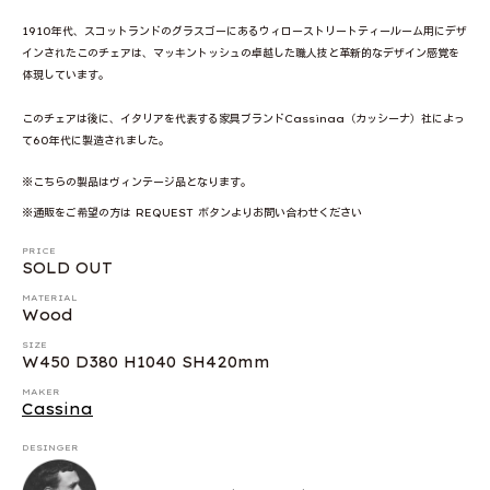
1910年代、スコットランドのグラスゴーにあるウィローストリートティールーム用にデザ
インされたこのチェアは、マッキントッシュの卓越した職人技と革新的なデザイン感覚を
体現しています。
このチェアは後に、イタリアを代表する家具ブランドCassinaa（カッシーナ）社によっ
て60年代に製造されました。
※こちらの製品はヴィンテージ品となります。
※通販をご希望の方は REQUEST ボタンよりお問い合わせください
PRICE
SOLD OUT
MATERIAL
Wood
SIZE
W450 D380 H1040 SH420mm
MAKER
Cassina
DESINGER