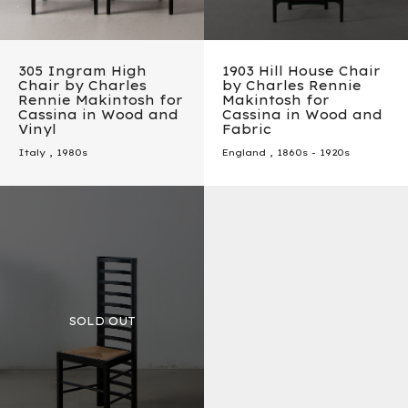
305 Ingram High
1903 Hill House Chair
Chair by Charles
by Charles Rennie
Rennie Makintosh for
Makintosh for
Cassina in Wood and
Cassina in Wood and
Vinyl
Fabric
Italy
,
1980s
England
,
1860s - 1920s