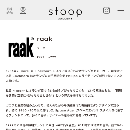
raak
ラーク
1954 - 1999
1954年に Carel O. Lockhorn によって設立されたオランダ照明メーカー。創業者で
ある Lockhorn はオランダの大手照明企業 Philips のライティング部門で働いていた
人物です。
社名 “Raak” はオランダ語で「的を射る／ぴったり当てる」という意味をもち、「照明
を建築や空間に“ぴったり合わせる”」という理念を表すものでした。
ガラスと金属を組み合わせた、控えめながらも洗練された有機的モダンデザインで知ら
れ、特に 1960〜70年代に流行した Space Age（スペースエイジ）スタイルを代表す
るブランドとして、多くの著名デザイナーや建築家と協働しています。
1999年には他の照明ブランドと合併し会社名を変更。2011年には破産を宣言。設立から