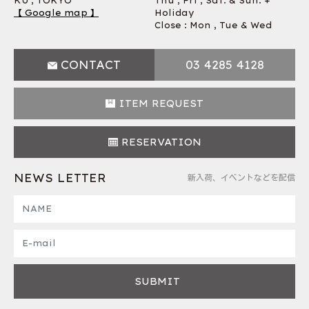
KU , TOKYO
Thu , Fri , Sat. & Sun. +
【 Google map 】
Holiday
Close : Mon , Tue & Wed
CONTACT
03 4285 4128
ITEM REQUEST
RESERVATION
NEWS LETTER
新入荷、イベントなどを配信