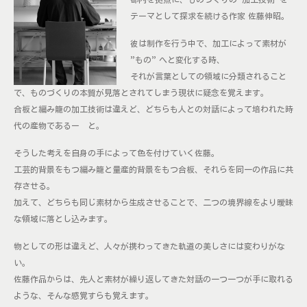
テーマとして探求を続ける作家 佐藤伸昭。
彼は制作を行う中で、加工によって素材が
”もの” へと変化する時、
それが言葉としての領域に分類されること
で、ものづくりの本質が見落とされてしまう現状に疑念を覚えます。
合板と編み籠の加工技術は違えど、どちらも人との対話によって培われた時
代の産物であるー と。
そうした考えを自身の手によって色を付けていく佐藤。
工芸的背景をもつ編み籠と量産的背景をもつ合板、それらを同一の作品に共
存させる。
加えて、どちらも同じ素材から生成させることで、二つの境界線をより曖昧
な領域に落とし込みます。
物としての形は違えど、人々が携わってきた軌道の美しさには変わりがな
い。
佐藤作品からは、先人と素材が繰り返してきた対話の一つ一つが手に取れる
ような、そんな感覚すらも覚えます。