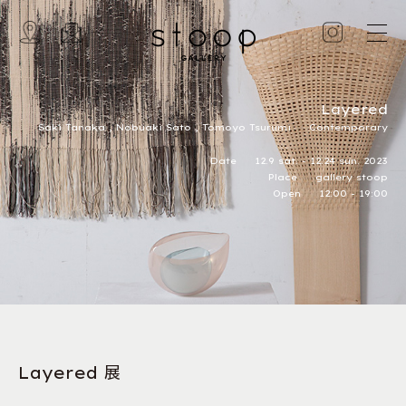
Layered
Saki Tanaka , Nobuaki Sato , Tomoyo Tsurumi
Contemporary
Date 12.9 sat. - 12.24 sun. 2023
Place gallery stoop
Open 12:00 - 19:00
Layered 展