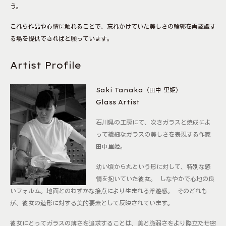
う。
これら作品や心情に触れることで、忘れかけていた美しさの輪郭を再認識す
る場を提供できればと願っています。
Artist Profile
Saki Tanaka（田中 里姫）
Glass Artist
石川県の工房にて、吹きガラスと焼成によ
って繊細なガラスの美しさを表現する作家
田中里姫。
幼い頃から丸という形に対して、特別な感
情を抱いていた彼女。 しなやかで心地の良
いフォルム。地面とのわずかな接点により生まれる浮遊感。 そのどれも
が、彼女の造形に対する美的要素として反映されています。
彼女にとってガラスの薄さを追求することは、美と脆弱さをより際立たせ密