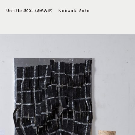
Untitle #001（成形合板） Nobuaki Sato