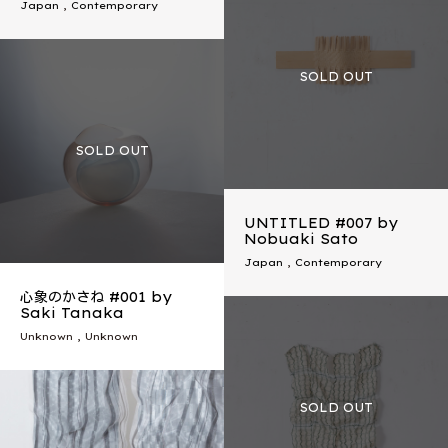
Japan
,
Contemporary
UNTITLED #007 by
Nobuaki Sato
Japan
,
Contemporary
心象のかさね #001 by
Saki Tanaka
Unknown , Unknown