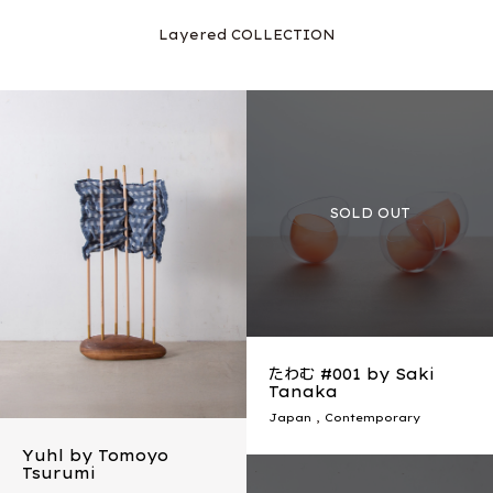
Layered COLLECTION
たわむ #001 by Saki
Tanaka
Japan
,
Contemporary
Yuhl by Tomoyo
Tsurumi