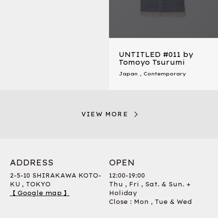
UNTITLED #011 by
Tomoyo Tsurumi
Japan
,
Contemporary
VIEW MORE
ADDRESS
OPEN
2-5-10 SHIRAKAWA KOTO-
12:00-19:00
KU , TOKYO
Thu , Fri , Sat. & Sun. +
【 Google map 】
Holiday
Close : Mon , Tue & Wed