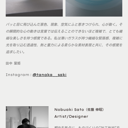
パッと目に飛び込んだ景色、現象、空気にふと惹きつけられ、心が動く。そ
の瞬間的な心の動きは言葉では伝えることのできないほど複雑で、とても繊
細な美しさを持つ感覚である。私は薄いガラスが持つ繊細な緊張感、複雑に
光を取り込む透過性、熱と重力による柔らかな素材表現と共に、その感覚を
追求したい。
田中 里姫
Instagram :
@tanaka__saki
Nobuaki Sato（佐藤 伸昭）
Artist/Designer
都内を拠点に、ものづくりの”加工技術”を