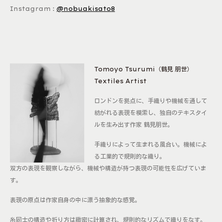
Instagram :
@nobuakisato8
Tomoyo Tsurumi（鶴見 朋世）
Textiles Artist
ロンドンを拠点に、手織りや機械を通して
紡がれる表現を模索し、独自のテキスタイ
ルを生み出す作家 鶴見朋世。
手織りによって生まれる風合い。機械によ
る工業的で規則的な織り。
双方の表現を観察しながら、機械や構造が持つ表現の可能性を広げていま
す。
表現の原点は作家自身の中に漂う抽象的な感覚。
糸同士の構造や折り方は緻密に計算され、規則的なリズムで織りをなす。