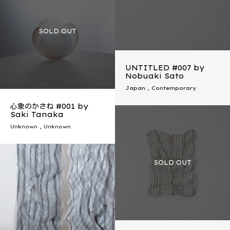
UNTITLED #007 by
Nobuaki Sato
Japan
,
Contemporary
心象のかさね #001 by
Saki Tanaka
Unknown , Unknown