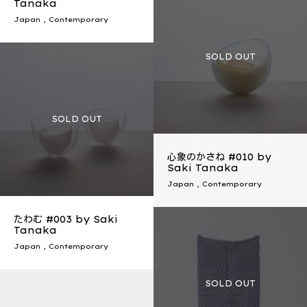
Tanaka
Japan
,
Contemporary
心象のかさね #010 by
Saki Tanaka
Japan
,
Contemporary
たわむ #003 by Saki
Tanaka
Japan
,
Contemporary