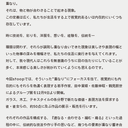
重なり。
それは、物と物が合わさることで起きる現象。
この定義は広く、私たちが生活をする上で視覚的あるいは内在的にいくつも
存在しています。
時に技術を、彩りを、洋服を、想いを、経験を、伝統をー
種類は問わず、それらが調和し重なり合いできた現象は美しさや表現の幅と
いった物事の深みを増幅させ、私たちの生活に奥行きを与えてくれます。
対して、我々現代人はこれらを無意識のうちに目の当たりにしていることが
多く、本来感じる美しさが削がれていくようにも思えるのです。
今回stoopでは、そういった”重なり”にフォーカスを当て、視覚的にも内
在的にもそれらを色濃く表現する若手作家、田中里姫・佐藤伸昭・鶴見朋世
によるグループ展を12月9日より開催。
ガラス、木工、テキスタイルの各分野で新たな価値・表現方法を探求する
彼・彼女らの、約50点に及ぶ作品の展示・販売を行います。
それぞれの作品を構成する、『連なる・合わせる・編む・織る』といった過
程の中に、伝統的な技法や作り手の思いなど、幾つもの要素が重なり響き合