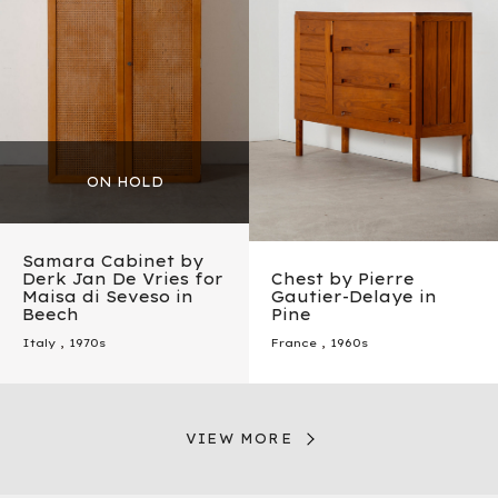
Samara Cabinet by
Derk Jan De Vries for
Chest by Pierre
Maisa di Seveso in
Gautier-Delaye in
Beech
Pine
Italy
,
1970s
France
,
1960s
VIEW MORE