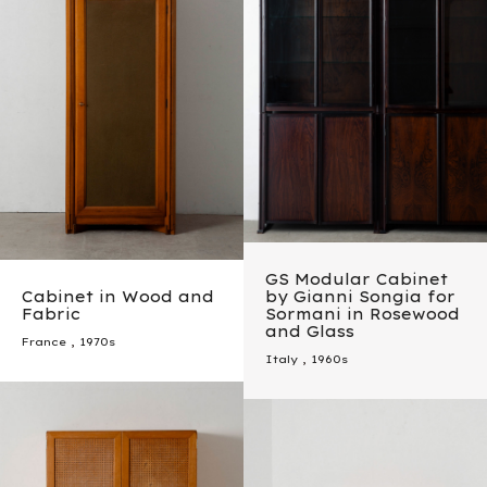
GS Modular Cabinet
Cabinet in Wood and
by Gianni Songia for
Fabric
Sormani in Rosewood
and Glass
France
,
1970s
Italy
,
1960s