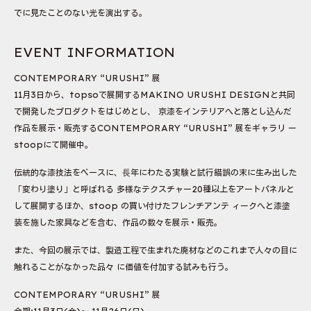
でに見たことのない光を演出する。
EVENT INFORMATION
CONTEMPORARY “URUSHI” 展
11月3日から、topsoで展開するMAKINO URUSHI DESIGNと共同
で開発したプロダクトをはじめとし、 京漆をインテリアへと落とし込んだ
作品を展示・販売するCONTEMPORARY “URUSHI” 展をギャラリ ー
stoopにて開催中。
伝統的な漆技法をベースに、⻑年にわたる実験と試行錯誤の末に生み出した
「変わり塗り」と呼ばれる 多様なテクスチャー20種以上をアートパネルと
して展開するほか、stoop の買い付けたフレンチアンテ ィークへと漆塗
装を施した家具などを含む、作品の数々を展示・販売。
また、今回の展示では、製造工程で生まれた廃材などのこれまで人々の目に
触れることがなかった品々 に価値を付加する試みも行う。
CONTEMPORARY “URUSHI” 展