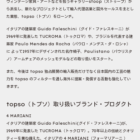
ヴィンテージ家具・アートなどを扱うギャラリーstoop（ストゥープ）か
ら派生し、新たなプロジェクトとして輸入代理店業と国外セールスを主とし
た業態、topso（トプソ）をローンチ。
イタリアの建築家 Guido Faleschini（グイド・ファレスキーニ）が
1969年に発表した TUCROMA（トゥクロマ）や、ブラジルを代表する建
築家 Paulo Mendes da Rocha（パウロ・メンデス・ダ・ロシャ）
に よって1957年にデザインされた名作椅子、Paulistano（パウリスタ
ノ）アームチェアのメッシュモデルなどの取り扱いをスタート。
また、今後は topso 独占展開の輸入販売だけでなく日本国内の工芸の魅
力を topso のフィルターを通し海外に提案・発信する活動も強化してい
きます。
topso（トプソ）取り扱いブランド・プロダクト
4 MARIANI
イタリアの建築家 Guido Faleschini(グイド・ファレスキーニ)が、
1969年に発表した TUCROMA（トゥクロマ）。70年以上の伝統とクオリ
ティーを兼ね備えた、イタリアの 4 MARIANI（フォーマリアーニ ）