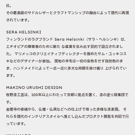
社。
その最高級のサドルレザーとクラフトマンシップの融合によって現代に再現
されています。
SERA HELSINKI
フィンランドのラグブランド Sera Helsinki（サラ・ヘルシンキ）は、
エチオピアの障害者のために新た な産業を生み出す目的で設立されまし
た。 マリメッコのクリエイティブディレクターを務めたサム・ユッキコス
キなどのデザイナーが参加。 現地の羊毛は一切の染色をせず自然色のま
ま、ハンドメイドによって一点一点に多大な時間を掛け織り 上げられてい
ます。
MAKINO URUSHI DESIGN
牧野漆工芸は、100年以上にわたって京都に拠点を置く、漆の塗り師集団で
す。
金閣寺の修繕から、仏壇・仏具などへの仕上げで培った多様な漆表現。 そ
れらを現代のインテリアスタイルへ落とし込んだプロダクト開発を共同で行
っています。