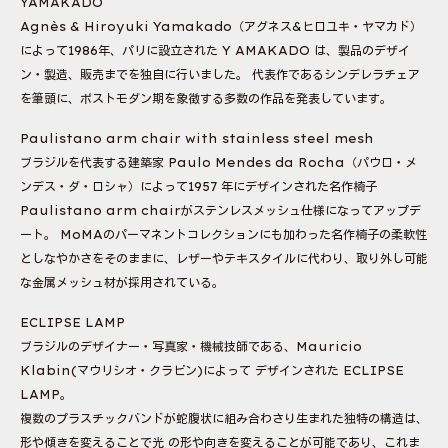
YAMAKADO
Agnès & Hiroyuki Yamakado（アグネス&ヒロユキ・ヤマカド）
によって1986年、パリに設立された Y AMAKADO は、製品のデザイ
ン・製造、販売までを独自に行いました。 代表作であるシンデレラチェア
を筆頭に、ポストモダン期を象徴する多数の作品を発表しています。
Paulistano arm chair with stainless steel mesh
ブラジルを代表する建築家 Paulo Mendes da Rocha（パウロ・メ
ンデス・ダ・ロシャ）によって1957 年にデザインされた名作椅子
Paulistano arm chairがステンレスメッシュ仕様になってアップデ
ート。 MoMAのパーマネントコレクションにも加わった名作椅子の柔軟性
としなやかさをそのままに、レザーやテキスタイルに代わり、取り外し可能
な金属メッシュ材が採用されている。
ECLIPSE LAMP
ブラジルのデザイナー・写真家・機械技師である、Mauricio
Klabin(マウリシオ・クラビン)によって デザインされた ECLIPSE
LAMP。
複数のプラスチックバンドが蛇腹状に組み合わさり生まれた独特の構造は、
形や傾きを変えることで光 の形や向きを変えることが可能であり、これま