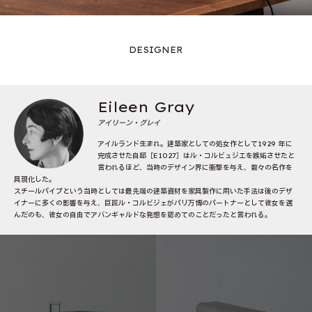
DESIGNER
Eileen Gray
アイリーン・グレイ
アイルランド生まれ。建築家としての処女作として1929 年に
完成させた自邸［E1027］はル・コルビュジエを嫉妬させたと
言われるほど、当時のデザイン界に衝撃を与え、数々の名作を
具現化した。
スチールパイプという当時としては最先端の建築資材を家具製作に用いた手法は後のデザ
イナーに多くの影響を与え、巨匠ル・コルビジェがパリ万博のパートナーとして彼女を選
んだのも、彼女の自由でアバンギャルドな発想を認めてのことだったと言われる。