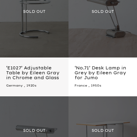
‘E1027’ Adjustable
‘No.71’ Desk Lamp in
Table by Eileen Gray
Grey by Eileen Gray
in Chrome and Glass
for Jumo
Germany
,
1920s
France
,
1950s