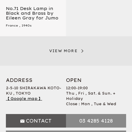
No.71 Desk Lamp in
Black and Brass by
Eileen Gray for Jumo
France
,
1940s
VIEW MORE
ADDRESS
OPEN
2-5-10 SHIRAKAWA KOTO-
12:00-19:00
KU , TOKYO
Thu , Fri , Sat. & Sun. +
【 Google map 】
Holiday
Close : Mon , Tue & Wed
CONTACT
03 4285 4128