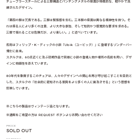
チューブラースチールによる三脚構造とパンチングメタルの座面が特徴的な、軽やかで洗
練されたデザイン。
「第四の脚は冗長である。三脚は緊張感を生む。三本脚の座面は異なる精神性を持つ。そ
れは座る人により多くの注意、より大きな参加、そして知的かつ感覚的な要求を求める。
三脚で揺れることは危険だが、より楽しい。」と述べいています。
名称はフィリップ・K・ディックの小説「Ubik（ユービック）」に登場するゾンダーバー
博士に由来。
スタルクは、60点近くに及ぶ初期作品で同様に小説の登場人物や場所の名前を用い、デザ
インに物語性を添えています。
80年代を象徴するこのチェアは、人々のデザインへの関心を再び呼び起こすことを目的と
した、スタルクの「社会的に認知される家具をより多くの人に普及させる」という思想を
反映しています。
※こちらの製品はヴィンテージ品となります。
※通販をご希望の方は REQUEST ボタンよりお問い合わせください
PRICE
SOLD OUT
MATERIAL