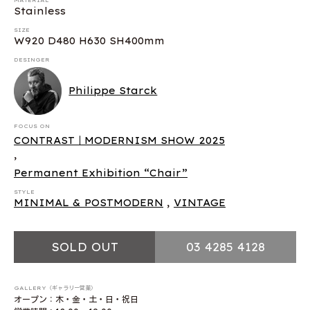
Stainless
SIZE
W920 D480 H630 SH400mm
DESINGER
Philippe Starck
FOCUS ON
CONTRAST｜MODERNISM SHOW 2025
,
Permanent Exhibition “Chair”
STYLE
MINIMAL & POSTMODERN
,
VINTAGE
SOLD OUT
03 4285 4128
GALLERY（ギャラリー営業）
オープン：木・金・土・日・祝日