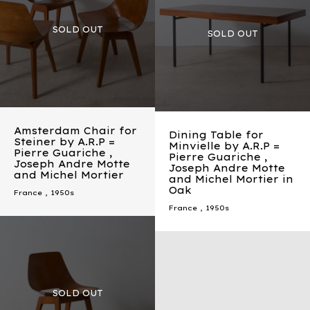
Amsterdam Chair for
Dining Table for
Steiner by A.R.P =
Minvielle by A.R.P =
Pierre Guariche ,
Pierre Guariche ,
Joseph Andre Motte
Joseph Andre Motte
and Michel Mortier
and Michel Mortier in
Oak
France
,
1950s
France
,
1950s