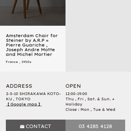
Amsterdam Chair for
Steiner by A.R.P =
Pierre Guariche ,
Joseph Andre Motte
and Michel Mortier
France
,
1950s
ADDRESS
OPEN
2-5-10 SHIRAKAWA KOTO-
12:00-19:00
KU , TOKYO
Thu , Fri , Sat. & Sun. +
【 Google map 】
Holiday
Close : Mon , Tue & Wed
CONTACT
03 4285 4128