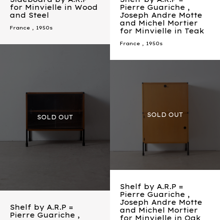
for Minvielle in Wood
Pierre Guariche ,
and Steel
Joseph Andre Motte
and Michel Mortier
France
,
1950s
for Minvielle in Teak
France
,
1950s
Shelf by A.R.P =
Pierre Guariche ,
Joseph Andre Motte
Shelf by A.R.P =
and Michel Mortier
Pierre Guariche ,
for Minvielle in Oak