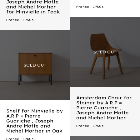
Joseph Andre Motte
and Michel Mortier
France
,
1950s
for Minvielle in Teak
France
,
1950s
Amsterdam Chair for
Steiner by A.R.P =
Pierre Guariche ,
Shelf for Minvielle by
Joseph Andre Motte
A.R.P = Pierre
and Michel Mortier
Guariche , Joseph
Andre Motte and
France
,
1950s
Michel Mortier in Oak
France
,
1960s