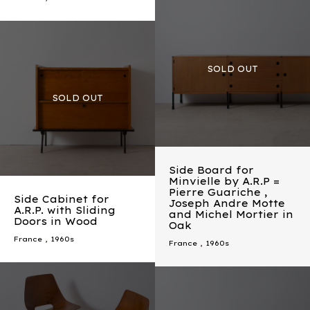
Side Board for
Minvielle by A.R.P =
Pierre Guariche ,
Side Cabinet for
Joseph Andre Motte
A.R.P. with Sliding
and Michel Mortier in
Doors in Wood
Oak
France
,
1960s
France
,
1960s