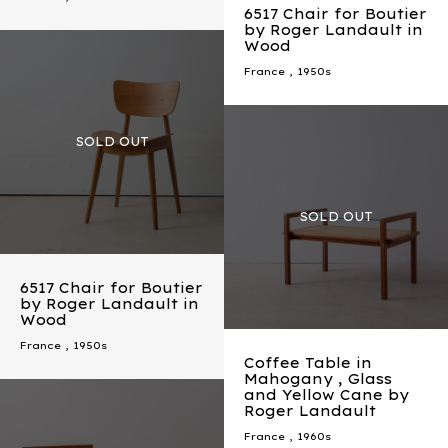
6517 Chair for Boutier
by Roger Landault in
Wood
France
,
1950s
6517 Chair for Boutier
by Roger Landault in
Wood
France
,
1950s
Coffee Table in
Mahogany , Glass
and Yellow Cane by
Roger Landault
France
,
1960s