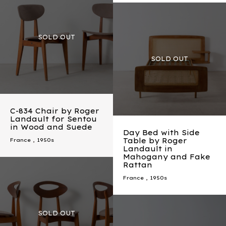
C-834 Chair by Roger
Landault for Sentou
in Wood and Suede
Day Bed with Side
Table by Roger
France
,
1950s
Landault in
Mahogany and Fake
Rattan
France
,
1950s