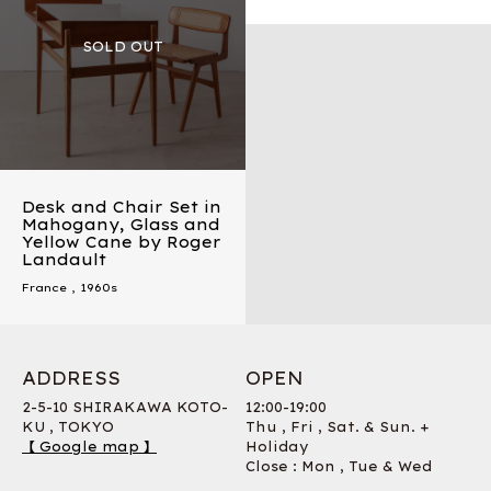
Desk and Chair Set in
Mahogany, Glass and
Yellow Cane by Roger
Landault
France
,
1960s
ADDRESS
OPEN
2-5-10 SHIRAKAWA KOTO-
12:00-19:00
KU , TOKYO
Thu , Fri , Sat. & Sun. +
【 Google map 】
Holiday
Close : Mon , Tue & Wed