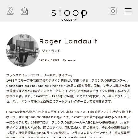
Roger Landault
ロジェ・ランドー
1919 - 1983 France
フランスのミッドセンチュリー期のデザイナー。
1945年にルーブル芸術学校のデザイン講師として働く傍ら、フランスの家具コンクール
Concourt du Mouble de France へ出品し1等を受賞。同年、フランス農林水産省
や環境庁などから内装ディレクターとしてインテリアや家具のデザインを担当するよう依
頼されます。また、1945年から1955年（36歳）までの10年間は、ベルギーのブリュッ
セルのル・ボン・マルシェ百貨店にアートディレクターとして抜擢されます。
Boutier社から発売された彼のデザインによるChair 6517はメディアにも大きく取り上
げられ、瞬く間に80,000脚以上を売り上げ、1950年代の彼の作品におけるベストセラ
ーになりました。1955年には、フランスの家具メーカーABC社から依頼を受け、用途や
デザインは異なりながら、同じスタイル、同じ色合い、同じ素材で、それらの家具を並列
し多用に使える家具DAKARラインを発表し、フランスのミッドセンチュリー期の家具デ