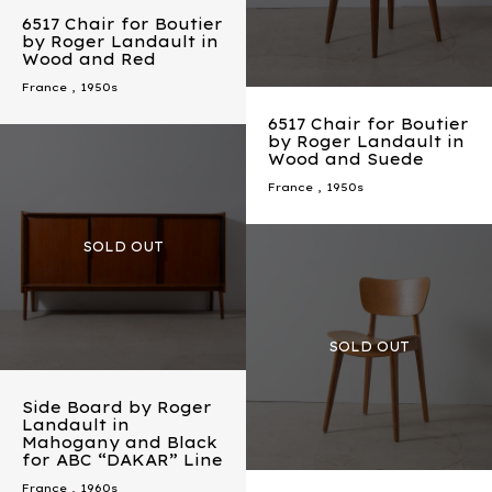
6517 Chair for Boutier
by Roger Landault in
Wood and Red
France
,
1950s
6517 Chair for Boutier
by Roger Landault in
Wood and Suede
France
,
1950s
Side Board by Roger
Landault in
Mahogany and Black
for ABC “DAKAR” Line
France
,
1960s