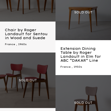
Chair by Roger
Landault for Sentou
in Wood and Suede
France
,
1960s
Extension Dining
Table by Roger
Landault in Elm for
ABC “DAKAR” Line
France
,
1950s